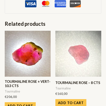
CTS
quantity
Related products
TOURMALINE ROSE + VERT-
TOURMALINE ROSE – 8 CTS
10.3 CTS
Tourmaline
Tourmaline
€
160,00
€
206,00
ADD TO CART
ADD TO CART