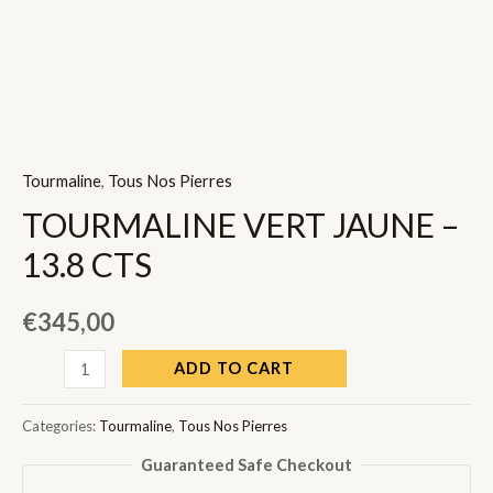
Tourmaline
,
Tous Nos Pierres
TOURMALINE VERT JAUNE –
13.8 CTS
€
345,00
TOURMALINE
ADD TO CART
VERT
JAUNE
Categories:
Tourmaline
,
Tous Nos Pierres
-
Guaranteed Safe Checkout
13.8