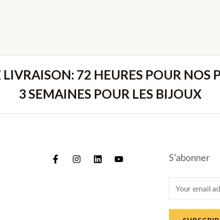
E LIVRAISON: 72 HEURES POUR NOS P
3 SEMAINES POUR LES BIJOUX
S’abonner
E
m
a