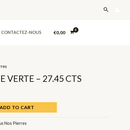
-
Recherche
27.45
CTS
quantity
€
0,00
CONTACTEZ-NOUS
rres
 VERTE – 27.45 CTS
ADD TO CART
us Nos Pierres