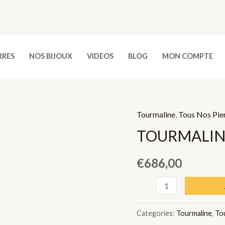
RRES
NOS BIJOUX
VIDEOS
BLOG
MON COMPTE
Tourmaline
,
Tous Nos Pie
TOURMALINE
€
686,00
TOURMALINE
VERTE
-
Categories:
Tourmaline
,
To