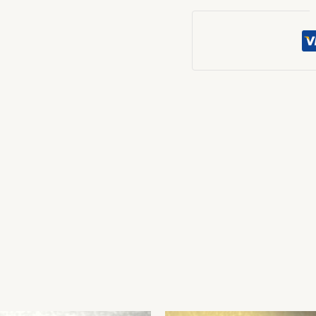
27.45
CTS
quantity