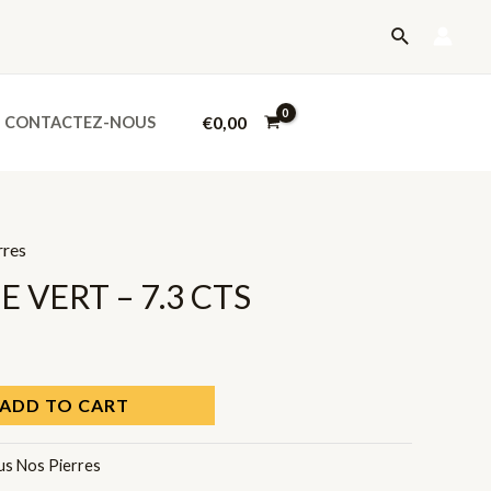
-
Recherche
7.3
CTS
quantity
€
0,00
CONTACTEZ-NOUS
rres
 VERT – 7.3 CTS
ADD TO CART
us Nos Pierres