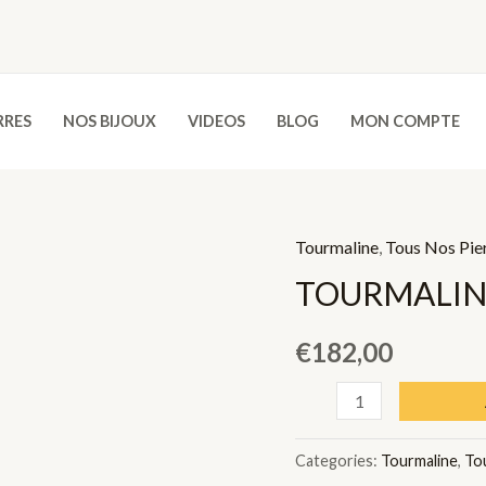
RRES
NOS BIJOUX
VIDEOS
BLOG
MON COMPTE
Tourmaline
,
Tous Nos Pie
TOURMALINE
€
182,00
TOURMALINE
VERT
-
Categories:
Tourmaline
,
To