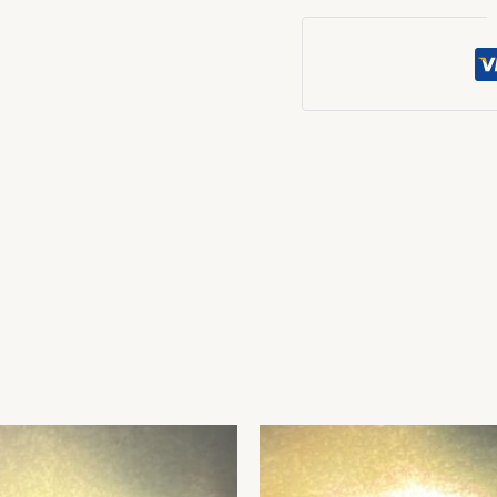
7.3
CTS
quantity