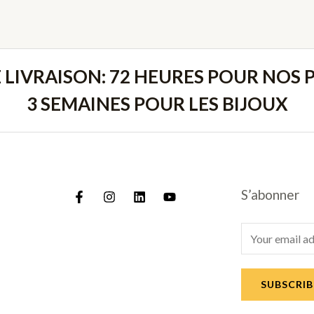
E LIVRAISON: 72 HEURES POUR NOS P
3 SEMAINES POUR LES BIJOUX
S’abonner
E
m
a
SUBSCRIB
i
l