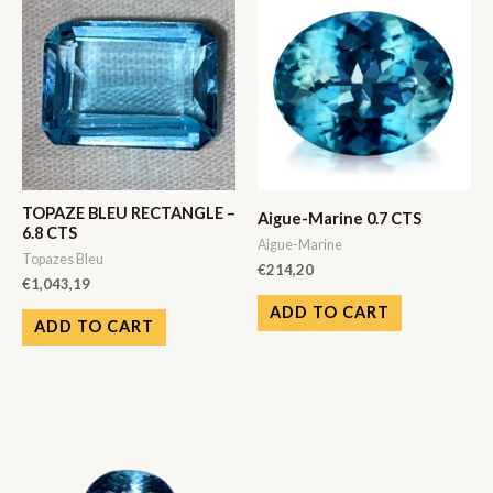
TOPAZE BLEU RECTANGLE –
Aigue-Marine 0.7 CTS
6.8 CTS
Aigue-Marine
Topazes Bleu
€
214,20
€
1,043,19
ADD TO CART
ADD TO CART