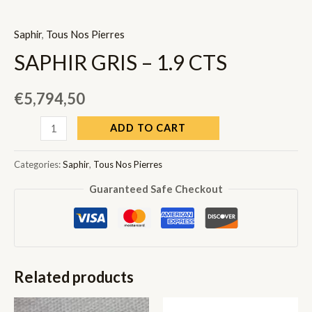
Saphir
,
Tous Nos Pierres
SAPHIR GRIS – 1.9 CTS
€
5,794,50
SAPHIR
ADD TO CART
GRIS
-
Categories:
Saphir
,
Tous Nos Pierres
1.9
Guaranteed Safe Checkout
CTS
quantity
Related products