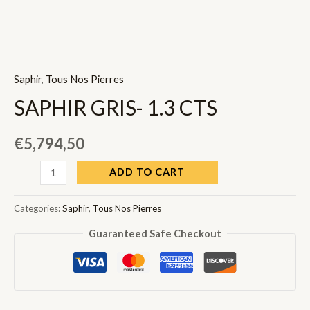
Saphir
,
Tous Nos Pierres
SAPHIR GRIS- 1.3 CTS
€
5,794,50
SAPHIR
ADD TO CART
GRIS-
1.3
Categories:
Saphir
,
Tous Nos Pierres
CTS
Guaranteed Safe Checkout
quantity