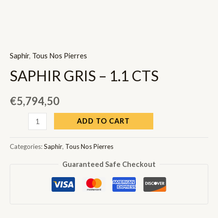
Saphir
,
Tous Nos Pierres
SAPHIR GRIS – 1.1 CTS
€
5,794,50
SAPHIR
ADD TO CART
GRIS
-
Categories:
Saphir
,
Tous Nos Pierres
1.1
Guaranteed Safe Checkout
CTS
quantity