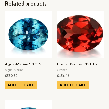
Related products
Aigue-Marine 1.8 CTS
Grenat Pyrope 5.15 CTS
Aigue-Marine
Grenat
€
550,80
€
156,46
ADD TO CART
ADD TO CART