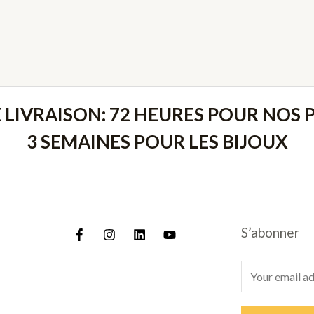
E LIVRAISON: 72 HEURES POUR NOS P
3 SEMAINES POUR LES BIJOUX
S’abonner
E
m
a