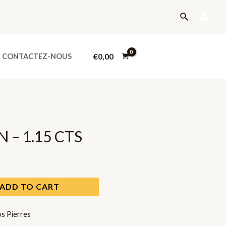
-
Recherche
1.15
CTS
quantity
€
0,00
CONTACTEZ-NOUS
 – 1.15 CTS
ADD TO CART
s Pierres