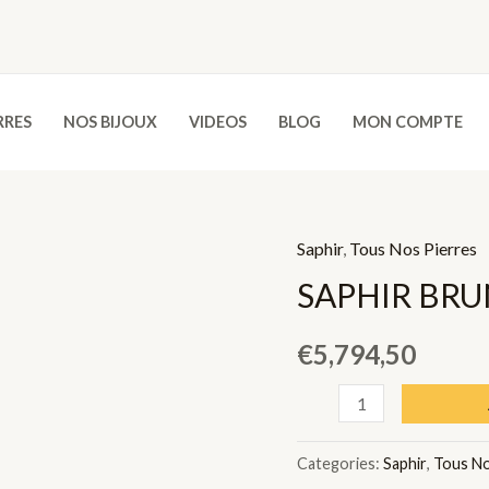
RRES
NOS BIJOUX
VIDEOS
BLOG
MON COMPTE
Saphir
,
Tous Nos Pierres
SAPHIR BRUN
€
5,794,50
SAPHIR
BRUN
-
Categories:
Saphir
,
Tous No