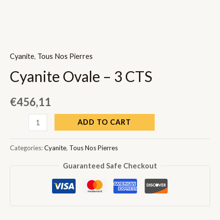
Cyanite
,
Tous Nos Pierres
Cyanite Ovale – 3 CTS
€
456,11
Cyanite
ADD TO CART
Ovale
-
Categories:
Cyanite
,
Tous Nos Pierres
3
Guaranteed Safe Checkout
CTS
quantity