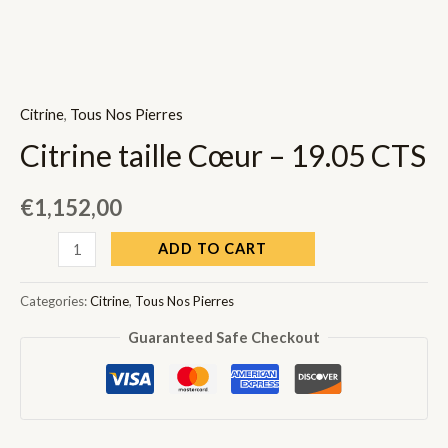
Citrine
,
Tous Nos Pierres
Citrine taille Cœur – 19.05 CTS
€
1,152,00
Citrine
ADD TO CART
taille
Cœur
Categories:
Citrine
,
Tous Nos Pierres
-
Guaranteed Safe Checkout
19.05
CTS
quantity