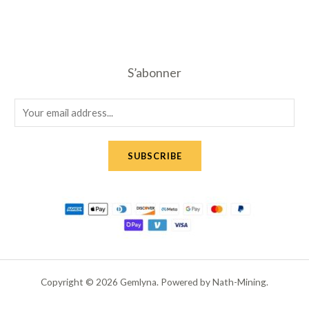
S’abonner
E
m
a
SUBSCRIBE
i
l
*
Copyright © 2026 Gemlyna. Powered by Nath-Mining.