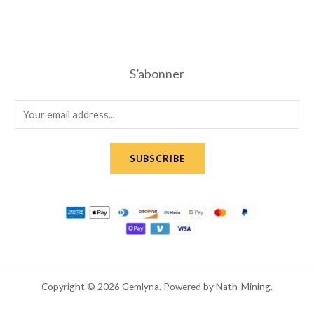
S’abonner
E
m
a
SUBSCRIBE
i
l
*
Copyright © 2026 Gemlyna. Powered by Nath-Mining.