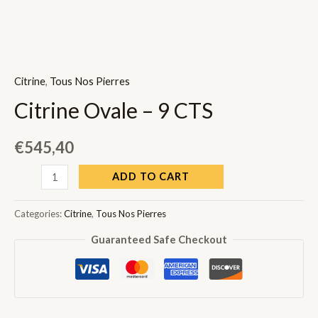
Citrine
,
Tous Nos Pierres
Citrine Ovale – 9 CTS
€
545,40
Citrine
ADD TO CART
Ovale
-
Categories:
Citrine
,
Tous Nos Pierres
9
Guaranteed Safe Checkout
CTS
quantity