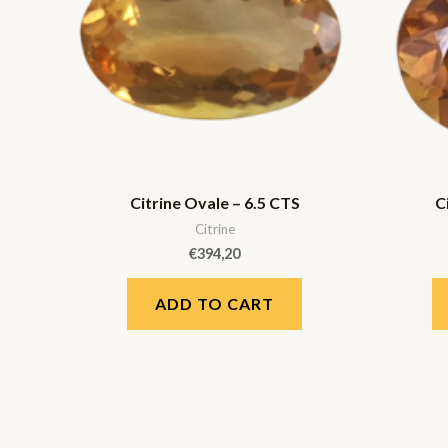
Citrine Ovale – 6.5 CTS
C
Citrine
€
394,20
ADD TO CART