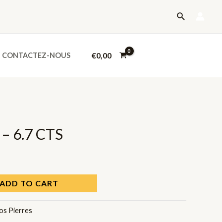
-
Recherche
6.7
CTS
quantity
€
0,00
CONTACTEZ-NOUS
 – 6.7 CTS
ADD TO CART
os Pierres