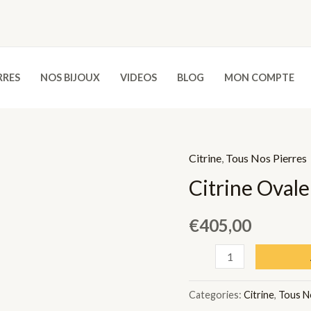
RRES
NOS BIJOUX
VIDEOS
BLOG
MON COMPTE
Citrine
,
Tous Nos Pierres
Citrine Ovale
€
405,00
Citrine
Ovale
-
Categories:
Citrine
,
Tous N