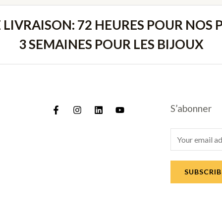
E LIVRAISON: 72 HEURES POUR NOS P
3 SEMAINES POUR LES BIJOUX
S’abonner
E
m
a
SUBSCRIB
i
l
*