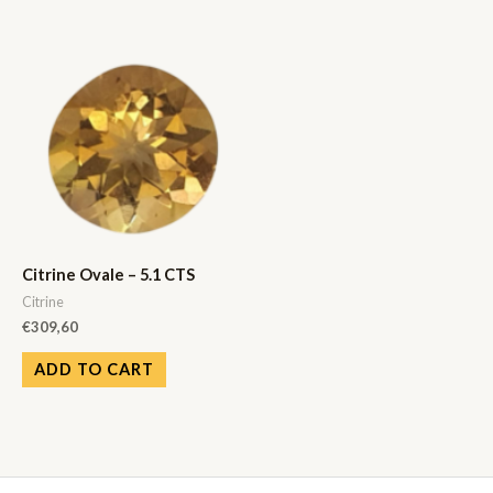
Citrine Ovale – 5.1 CTS
Citrine
€
309,60
ADD TO CART