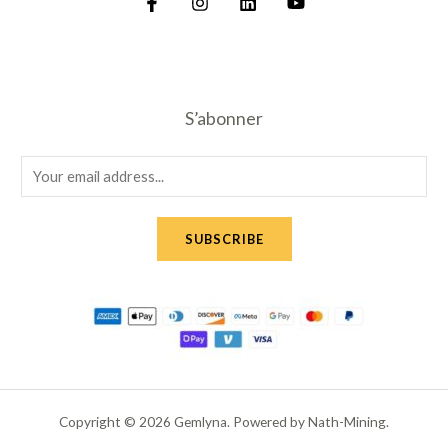
S’abonner
E
m
a
SUBSCRIBE
i
l
*
Copyright © 2026 Gemlyna. Powered by Nath-Mining.