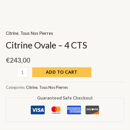
Citrine
,
Tous Nos Pierres
Citrine Ovale – 4 CTS
€
243,00
Citrine
ADD TO CART
Ovale
-
Categories:
Citrine
,
Tous Nos Pierres
4
Guaranteed Safe Checkout
CTS
quantity