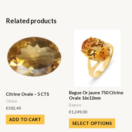
Related products
Bague Or jaune 750 Citrine
Citrine Ovale – 5 CTS
Ovale 16x12mm
Citrine
Bagues
€
302,40
€
1,249,00
ADD TO CART
SELECT OPTIONS