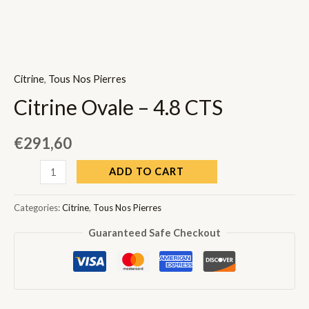
Citrine
,
Tous Nos Pierres
Citrine Ovale – 4.8 CTS
€
291,60
Citrine
ADD TO CART
Ovale
-
Categories:
Citrine
,
Tous Nos Pierres
4.8
Guaranteed Safe Checkout
CTS
quantity