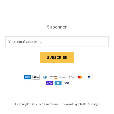
S’abonner
E
m
a
SUBSCRIBE
i
l
*
Copyright © 2026 Gemlyna. Powered by Nath-Mining.