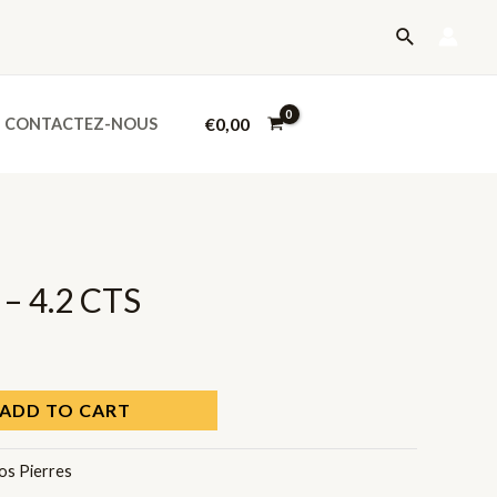
-
Recherche
4.2
CTS
quantity
€
0,00
CONTACTEZ-NOUS
 – 4.2 CTS
ADD TO CART
os Pierres