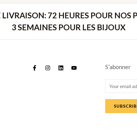
E LIVRAISON: 72 HEURES POUR NOS P
3 SEMAINES POUR LES BIJOUX
S’abonner
E
m
a
SUBSCRIB
i
l
*