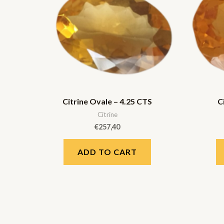
Citrine Ovale – 4.25 CTS
C
Citrine
€
257,40
ADD TO CART