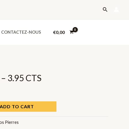
-
Recherche
3.95
CTS
quantity
€
0,00
CONTACTEZ-NOUS
 – 3.95 CTS
ADD TO CART
os Pierres