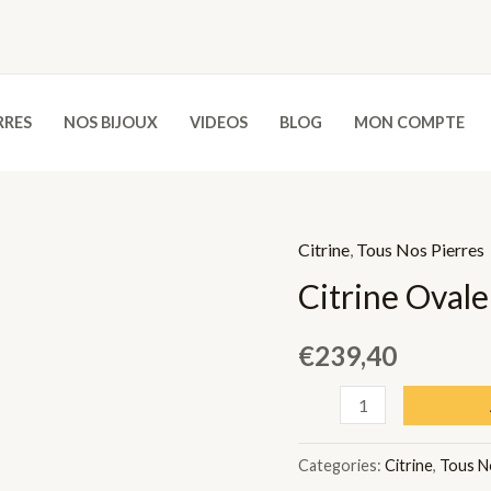
RRES
NOS BIJOUX
VIDEOS
BLOG
MON COMPTE
Citrine
,
Tous Nos Pierres
Citrine Ovale
€
239,40
Citrine
Ovale
-
Categories:
Citrine
,
Tous N