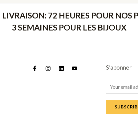
E LIVRAISON: 72 HEURES POUR NOS P
3 SEMAINES POUR LES BIJOUX
S’abonner
E
m
a
SUBSCRIB
i
l
*