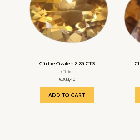
Citrine Ovale – 3.35 CTS
Ci
Citrine
€
203,40
ADD TO CART