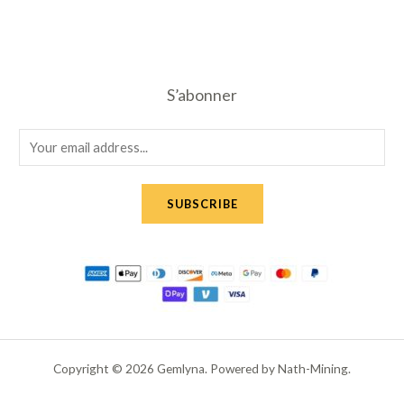
S’abonner
E
m
a
SUBSCRIBE
i
l
*
Copyright © 2026 Gemlyna. Powered by Nath-Mining.