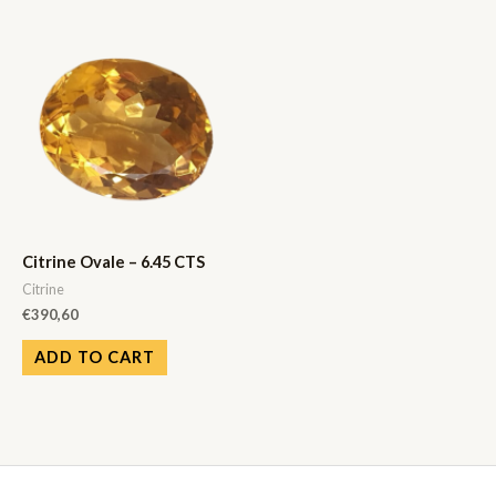
Citrine Ovale – 6.45 CTS
Citrine
€
390,60
ADD TO CART