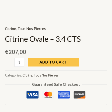
Citrine
,
Tous Nos Pierres
Citrine Ovale – 3.4 CTS
€
207,00
Citrine
ADD TO CART
Ovale
-
Categories:
Citrine
,
Tous Nos Pierres
3.4
Guaranteed Safe Checkout
CTS
quantity