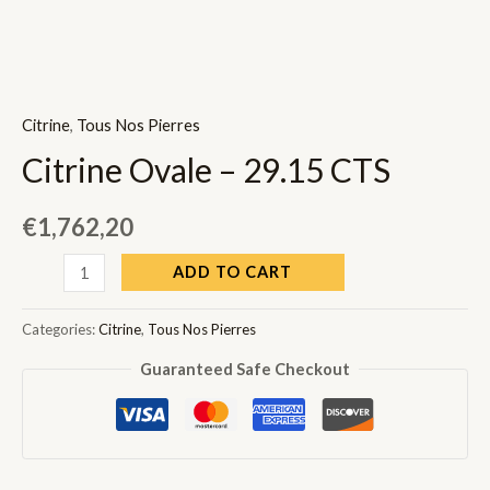
Citrine
,
Tous Nos Pierres
Citrine Ovale – 29.15 CTS
€
1,762,20
Citrine
ADD TO CART
Ovale
-
Categories:
Citrine
,
Tous Nos Pierres
29.15
Guaranteed Safe Checkout
CTS
quantity