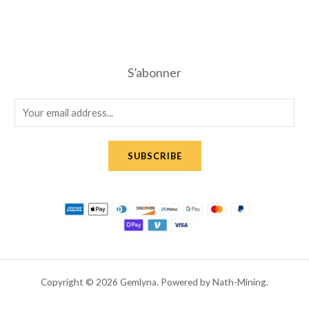
S’abonner
E
m
a
SUBSCRIBE
i
l
*
Copyright © 2026 Gemlyna. Powered by Nath-Mining.