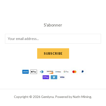
S’abonner
E
m
a
SUBSCRIBE
i
l
*
Copyright © 2026 Gemlyna. Powered by Nath-Mining.