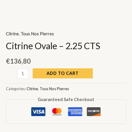
Citrine
,
Tous Nos Pierres
Citrine Ovale – 2.25 CTS
€
136,80
Citrine
ADD TO CART
Ovale
-
Categories:
Citrine
,
Tous Nos Pierres
2.25
Guaranteed Safe Checkout
CTS
quantity