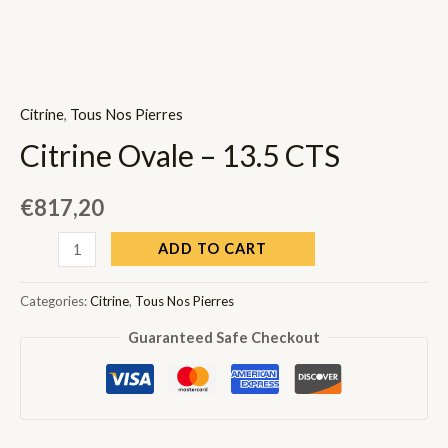
Citrine
,
Tous Nos Pierres
Citrine Ovale – 13.5 CTS
€
817,20
Citrine
ADD TO CART
Ovale
-
Categories:
Citrine
,
Tous Nos Pierres
13.5
Guaranteed Safe Checkout
CTS
quantity