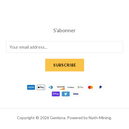
S’abonner
E
m
a
SUBSCRIBE
i
l
*
Copyright © 2026 Gemlyna. Powered by Nath-Mining.