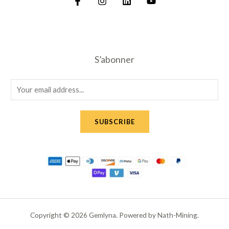
S’abonner
E
m
a
SUBSCRIBE
i
l
*
Copyright © 2026 Gemlyna. Powered by Nath-Mining.