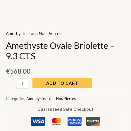
Amethyste
,
Tous Nos Pierres
Amethyste Ovale Briolette –
9.3 CTS
€
568,00
Amethyste
ADD TO CART
Ovale
Briolette
Categories:
Amethyste
,
Tous Nos Pierres
-
Guaranteed Safe Checkout
9.3
CTS
quantity