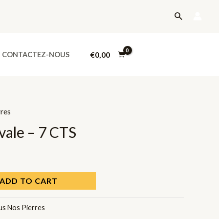
-
Recherche
7
CTS
quantity
€
0,00
CONTACTEZ-NOUS
rres
ale – 7 CTS
ADD TO CART
us Nos Pierres