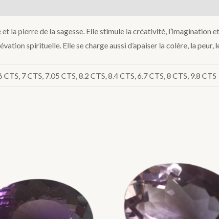
t la pierre de la sagesse. Elle stimule la créativité, l’imagination et
ation spirituelle. Elle se charge aussi d’apaiser la colère, la peur, l
.6 CTS, 7 CTS, 7.05 CTS, 8.2 CTS, 8.4 CTS, 6.7 CTS, 8 CTS, 9.8 CTS