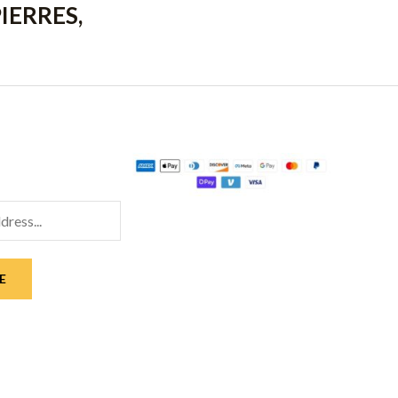
IERRES,
E