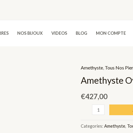
RRES
NOS BIJOUX
VIDEOS
BLOG
MON COMPTE
Amethyste
,
Tous Nos Pie
Amethyste Ov
€
427,00
Amethyste
Ovale
-
Categories:
Amethyste
,
To