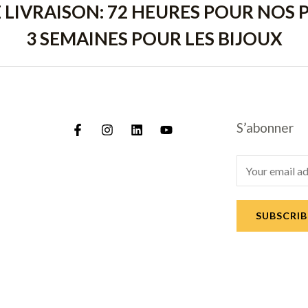
E LIVRAISON: 72 HEURES POUR NOS P
3 SEMAINES POUR LES BIJOUX
S’abonner
E
m
a
SUBSCRIB
i
l
*