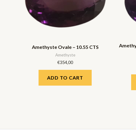
Amethys
Amethyste Ovale – 10.55 CTS
Amethyste
€
354,00
ADD TO CART