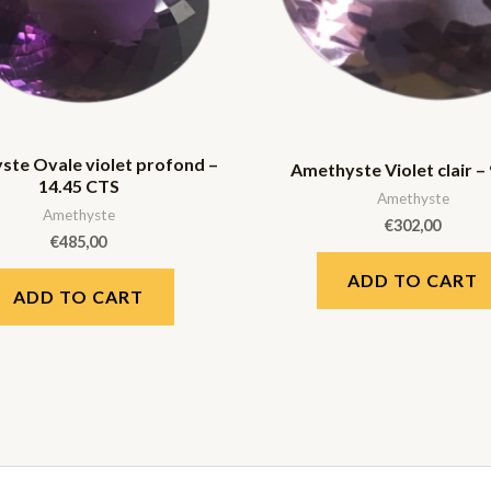
te Ovale violet profond –
Amethyste Violet clair –
14.45 CTS
Amethyste
Amethyste
€
302,00
€
485,00
ADD TO CART
ADD TO CART