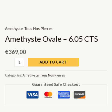
Amethyste
,
Tous Nos Pierres
Amethyste Ovale – 6.05 CTS
€
369,00
Amethyste
ADD TO CART
Ovale
-
Categories:
Amethyste
,
Tous Nos Pierres
6.05
Guaranteed Safe Checkout
CTS
quantity