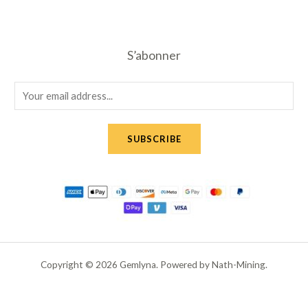
S’abonner
E
m
a
SUBSCRIBE
i
l
*
Copyright © 2026 Gemlyna. Powered by Nath-Mining.