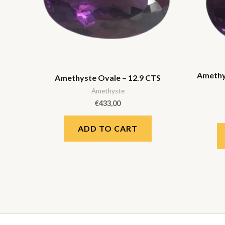
Amethys
Amethyste Ovale – 12.9 CTS
Amethyste
€
433,00
ADD TO CART