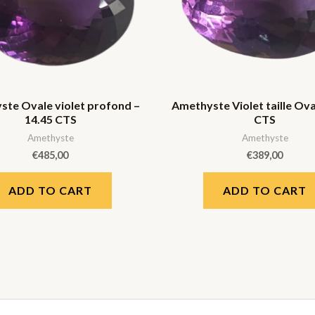
te Ovale violet profond –
Amethyste Violet taille Ova
14.45 CTS
CTS
Amethyste
Amethyste
€
485,00
€
389,00
ADD TO CART
ADD TO CART