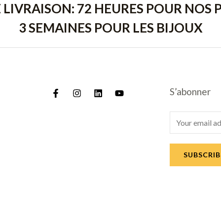
E LIVRAISON: 72 HEURES POUR NOS P
3 SEMAINES POUR LES BIJOUX
S’abonner
E
m
a
SUBSCRIB
i
l
*