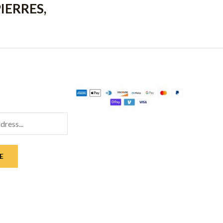
IERRES,
E