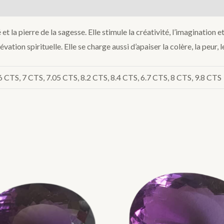
t la pierre de la sagesse. Elle stimule la créativité, l’imagination et
ation spirituelle. Elle se charge aussi d’apaiser la colère, la peur, l
.6 CTS, 7 CTS, 7.05 CTS, 8.2 CTS, 8.4 CTS, 6.7 CTS, 8 CTS, 9.8 CTS