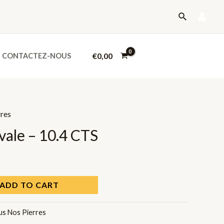
-
Recherche
10.4
CTS
quantity
€
0,00
CONTACTEZ-NOUS
rres
ale – 10.4 CTS
ADD TO CART
us Nos Pierres