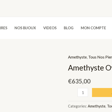
RRES
NOS BIJOUX
VIDEOS
BLOG
MON COMPTE
Amethyste
,
Tous Nos Pie
Amethyste Ov
€
635,00
Amethyste
Ovale
-
Categories:
Amethyste
,
To