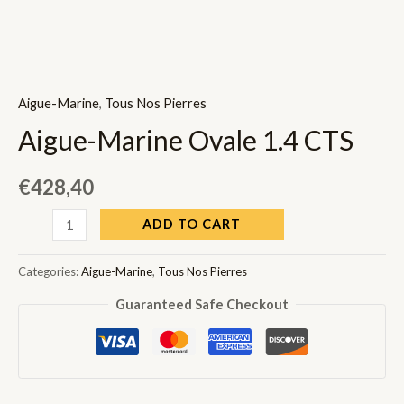
Aigue-Marine
,
Tous Nos Pierres
Aigue-Marine Ovale 1.4 CTS
€
428,40
Aigue-
ADD TO CART
Marine
Ovale
Categories:
Aigue-Marine
,
Tous Nos Pierres
1.4
Guaranteed Safe Checkout
CTS
quantity