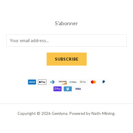
S’abonner
E
m
a
SUBSCRIBE
i
l
*
Copyright © 2026 Gemlyna. Powered by Nath-Mining.