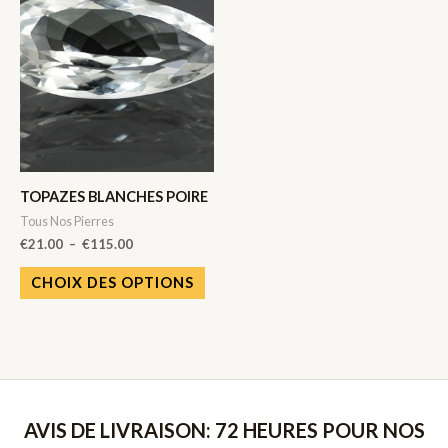
TOPAZES BLANCHES POIRE
Tous Nos Pierres
Plage
€
21.00
–
€
115.00
de
Ce
prix :
CHOIX DES OPTIONS
€21.00
produit
à
a
€115.00
plusieurs
variations.
Les
AVIS DE LIVRAISON: 72 HEURES POUR NOS
options