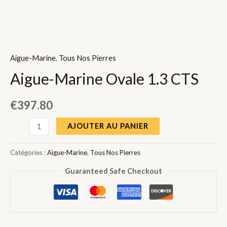
Aigue-Marine
,
Tous Nos Pierres
Aigue-Marine Ovale 1.3 CTS
€
397.80
quantité
AJOUTER AU PANIER
de
Aigue-
Catégories :
Aigue-Marine
,
Tous Nos Pierres
Marine
Guaranteed Safe Checkout
Ovale
1.3
CTS